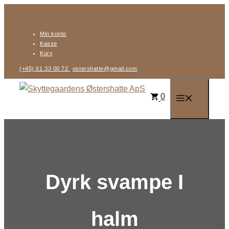
Hop
til
Min konto
indhold
Kasse
Kurv
(+45) 61 33 00 72
ostershatte@gmail.com
0
Menu
Dyrk svampe I
halm