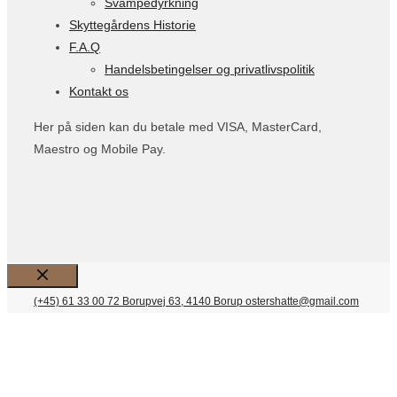
Svampedyrkning
Skyttegårdens Historie
F.A.Q
Handelsbetingelser og privatlivspolitik
Kontakt os
Her på siden kan du betale med VISA, MasterCard,
Maestro og Mobile Pay.
Luk
(+45) 61 33 00 72
Borupvej 63, 4140 Borup
ostershatte@gmail.com