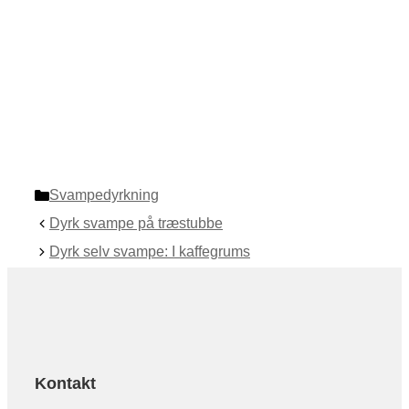
Kategorier
Svampedyrkning
Dyrk svampe på træstubbe
Dyrk selv svampe: I kaffegrums
Kontakt