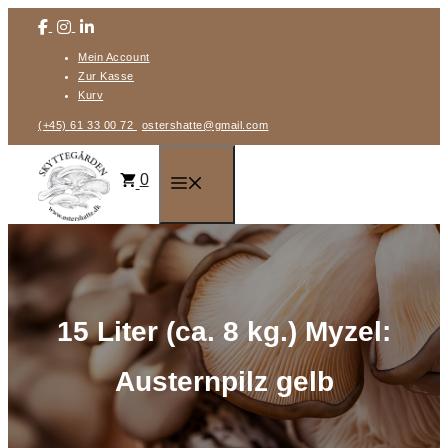
Zum
Inhalt
Mein Account
springen
Zur Kasse
Kurv
(+45) 61 33 00 72
ostershatte@gmail.com
0
Menü
15 Liter (ca. 8 kg.) Myzel:
Austernpilz gelb