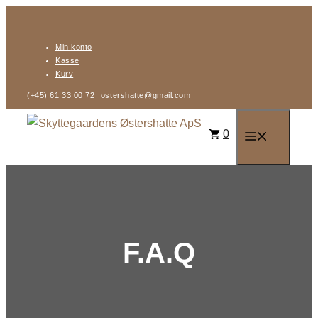
Hop
til
Min konto
indhold
Kasse
Kurv
(+45) 61 33 00 72
ostershatte@gmail.com
0
Menu
F.A.Q