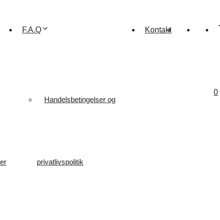
F.A.Q
Kontakt
0
Handelsbetingelser og
er
privatlivspolitik