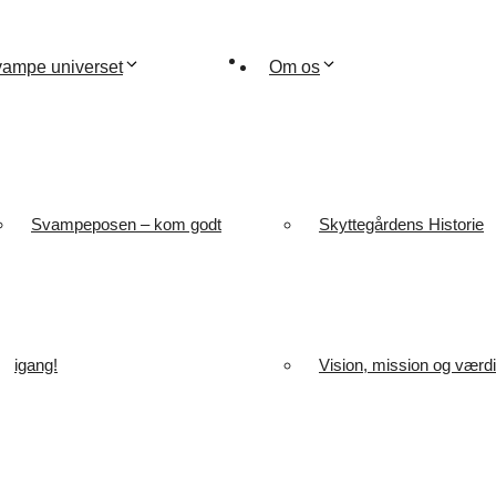
ampe universet
Om os
Svampeposen – kom godt
Skyttegårdens Historie
igang!
Vision, mission og værdi