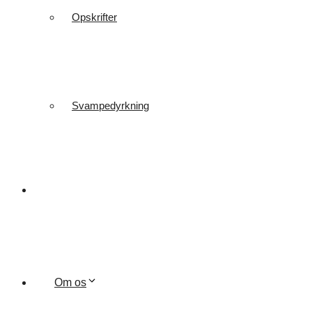
Opskrifter
Svampedyrkning
Om os