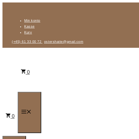
Hop
til
Min konto
indhold
Kasse
Kurv
(+45) 61 33 00 72
ostershatte@gmail.com
0
Menu
0